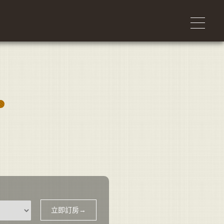
量
立即訂房→